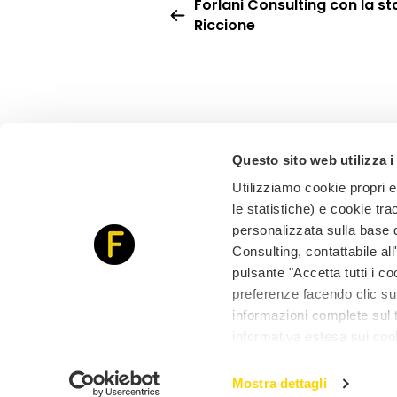
Forlani Consulting con la st
Riccione
Questo sito web utilizza i
Utilizziamo cookie propri e 
le statistiche) e cookie tra
personalizzata sulla base de
Via Flaminia, 134 - 47923 Rimini (RN)
Consulting, contattabile al
info@forlaniconsulting.eu
Tel. +39 0541 857674
pulsante "Accetta tutti i c
Wh. +39 339 491 0528
preferenze facendo clic su 
informazioni complete sul t
informativa estesa sui coo
Mostra dettagli