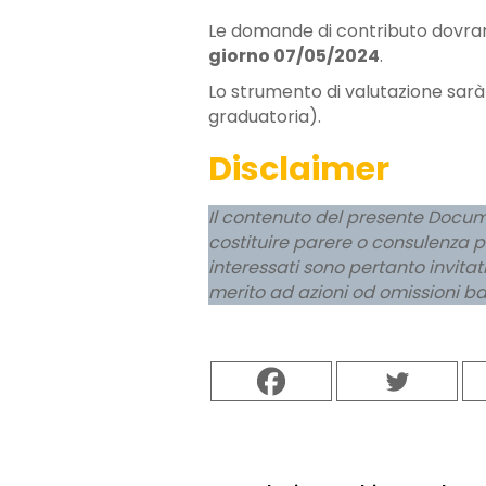
Le domande di contributo dovran
giorno 07/05/2024
.
Lo strumento di valutazione sarà 
graduatoria).
Disclaimer
Il contenuto del presente Docu
costituire parere o consulenza pro
interessati sono pertanto invitat
merito ad azioni od omissioni ba