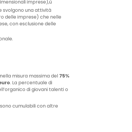
imensionali imprese),ù
e svolgono una attività
tro delle imprese) che nelle
ese, con esclusione delle
onale.
, nella misura massima del
75%
euro
. La percentuale di
’organico di giovani talenti o
 sono cumulabili con altre