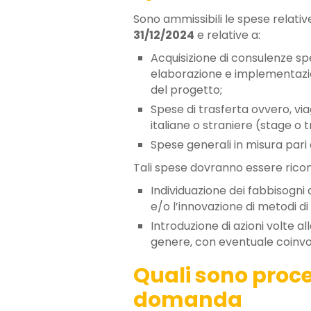
Sono ammissibili le spese relati
31/12/2024
e relative a:
Acquisizione di consulenze spe
elaborazione e implementazion
del progetto;
Spese di trasferta ovvero, viag
italiane o straniere (stage o t
Spese generali in misura pari
Tali spese dovranno essere ricondu
Individuazione dei fabbisogni 
e/o l’innovazione di metodi di
Introduzione di azioni volte al
genere, con eventuale coinvolg
Quali sono proce
domanda