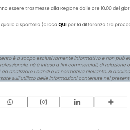
no essere trasmesse alla Regione dalle ore 10.00 del gi
quello a sportello (clicca
QUI
per la differenza tra proce
mento è a scopo esclusivamente informativo e non può e
fessionale, né è inteso a fini commerciali, di relazione o di
i ad analizzare i bandi e la normativa rilevante. Si declin
sate sull’utilizzo delle informazioni contenute nel prese