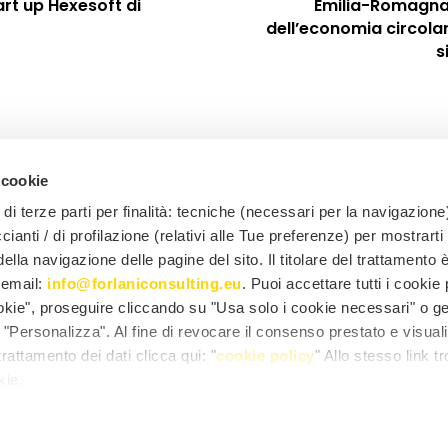
art up Hexesoft di
Emilia-Romagna
dell’economia circolare
s
 cookie
di terze parti per finalità: tecniche (necessari per la navigazione)
ccianti / di profilazione (relativi alle Tue preferenze) per mostrarti
lla navigazione delle pagine del sito. Il titolare del trattamento 
l'email:
info@forlaniconsulting.eu
. Puoi accettare tutti i cookie
ookie", proseguire cliccando su "Usa solo i cookie necessari" o ge
© 2025 FORLANI CONSULTING SRL
"Personalizza". Al fine di revocare il consenso prestato e visual
© 2025 FORLANI CONSULTING STUDIO LEG
rattamento dei dati clicca qui: "
cookie policy
" Allo stesso link tr
kie.