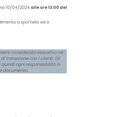
orno 10/04/2024
alle ore 13.00 del
dimento a sportello ed a
ssere considerato esaustivo né
 transizione con i clienti. Gli
a quindi ogni responsabilità in
nte documento.