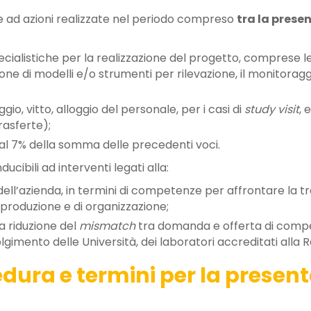
ve ad azioni realizzate nel periodo compreso
tra la prese
cialistiche per la realizzazione del progetto, comprese le
e di modelli e/o strumenti per rilevazione, il monitoraggi
gio, vitto, alloggio del personale, per i casi di
study visit
, 
rasferte);
 al 7% della somma delle precedenti voci.
cibili ad interventi legati alla:
dell’azienda, in termini di competenze per affrontare la tr
 produzione e di organizzazione;
la riduzione del
mismatch
tra domanda e offerta di compet
imento delle Università, dei laboratori accreditati alla R
dura e termini per la present