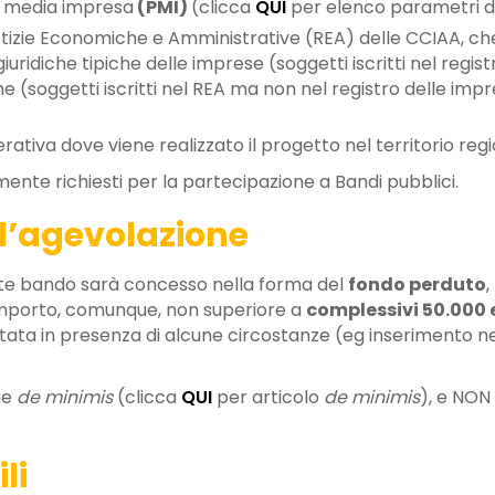
 e media impresa
(PMI)
(clicca
QUI
per elenco parametri d
 notizie Economiche e Amministrative (REA) delle CCIAA, ch
uridiche tipiche delle imprese (soggetti iscritti nel regis
 (soggetti iscritti nel REA ma non nel registro delle impr
rativa dove viene realizzato il progetto nel territorio regi
mente richiesti per la partecipazione a Bandi pubblici.
 l’agevolazione
ente bando sarà concesso nella forma del
fondo perduto
mporto, comunque, non superiore a
complessivi 50.000 
ta in presenza di alcune circostanze (eg inserimento nell
me
de minimis
(clicca
QUI
per articolo
de minimis
), e NON
li