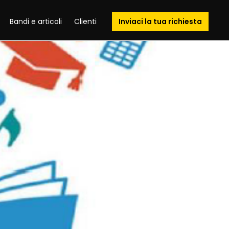
Bandi e articoli
Clienti
Inviaci la tua richiesta