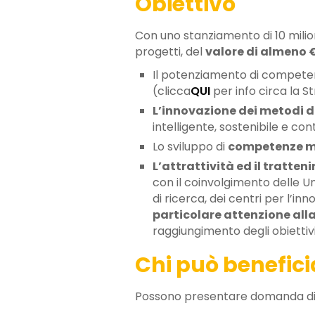
Obiettivo
Con uno stanziamento di 10 milio
progetti, del
valore di almeno 
Il potenziamento di compete
(clicca
QUI
per info circa la S
L’innovazione dei metodi d
intelligente, sostenibile e con
Lo sviluppo di
competenze m
L’attrattività ed il tratten
con il coinvolgimento delle Un
di ricerca, dei centri per l’in
particolare attenzione alla
raggiungimento degli obietti
Chi può benefici
Possono presentare domanda di con