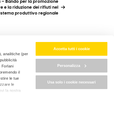
 – Bando per la promozione
 e la riduzione dei rifiuti nel
istema produttivo regionale
Accetta tutti i cookie
, analitiche (per
 pubblicità
Personalizza
è Forlani
LINGUA:
 premendo il
stire le tue
 SB - P.Iva 04625180403
Privacy policy
Usa solo i cookie necessari
izzare le
ALE - P.Iva 03581580408
Privacy policy
ovi la nostra
Modifica consensi
Gestione dei cookie