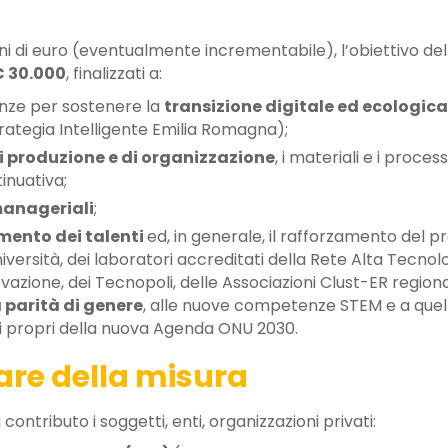
ni di euro (eventualmente incrementabile), l’obiettivo del
€ 30.000
, finalizzati a:
nze per sostenere la
transizione digitale ed ecologica
trategia Intelligente Emilia Romagna);
i produzione e di organizzazione
, i materiali e i proces
tinuativa;
anageriali
;
imento dei talenti
ed, in generale, il rafforzamento del 
iversità, dei laboratori accreditati della Rete Alta Tecnolo
novazione, dei Tecnopoli, delle Associazioni Clust-ER regiona
 parità di genere
, alle nuove competenze STEM e a quelle
vi propri della nuova Agenda ONU 2030.
are della misura
tributo i soggetti, enti, organizzazioni privati: