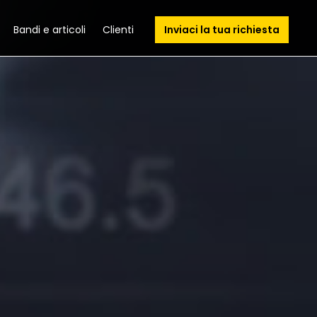
Bandi e articoli
Clienti
Inviaci la tua richiesta