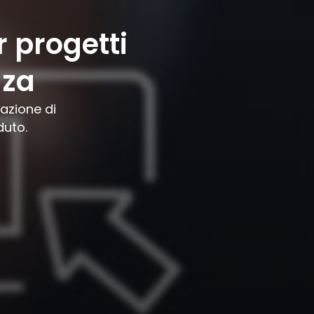
 progetti
nza
azione di
duto.