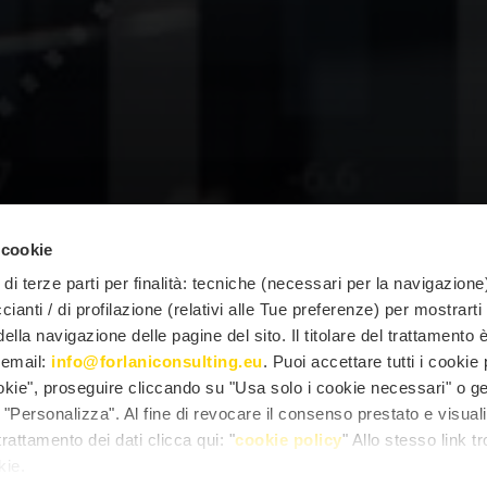
 cookie
di terze parti per finalità: tecniche (necessari per la navigazione)
ccianti / di profilazione (relativi alle Tue preferenze) per mostrarti
lla navigazione delle pagine del sito. Il titolare del trattamento 
l'email:
info@forlaniconsulting.eu
. Puoi accettare tutti i cookie
ookie", proseguire cliccando su "Usa solo i cookie necessari" o ge
"Personalizza". Al fine di revocare il consenso prestato e visual
rattamento dei dati clicca qui: "
cookie policy
" Allo stesso link tr
kie.