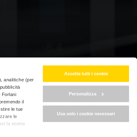
Accetta tutti i cookie
, analitiche (per
 pubblicità
Personalizza
è Forlani
 premendo il
stire le tue
Usa solo i cookie necessari
izzare le
ovi la nostra