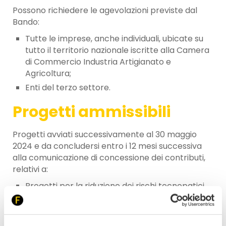
Possono richiedere le agevolazioni previste dal
Bando:
Tutte le imprese, anche individuali, ubicate su
tutto il territorio nazionale iscritte alla Camera
di Commercio Industria Artigianato e
Agricoltura;
Enti del terzo settore.
Progetti ammissibili
Progetti avviati successivamente al 30 maggio
2024 e da concludersi entro i 12 mesi successiva
alla comunicazione di concessione dei contributi,
relativi a:
Progetti per la riduzione dei rischi tecnopatici
(di cui all’allegato 1.1) – Asse di finanziamento 1;
Progetti per l’adozione di modelli organizzativi e
di responsabilità sociale (di cui all’allegato 1.2) –