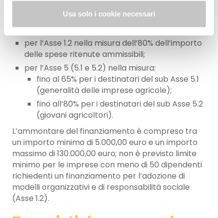
secondo le seguenti specifiche:
Usa solo i cookie necessari
per gli Assi 1.1, 2, 3, 4 nella misura del 65%
dell’importo delle spese ritenute ammissibili;
per l’Asse 1.2 nella misura dell’80% dell’importo
delle spese ritenute ammissibili;
per l’Asse 5 (5.1 e 5.2) nella misura:
fino al 65% per i destinatari del sub Asse 5.1
(generalità delle imprese agricole);
fino all’80% per i destinatari del sub Asse 5.2
(giovani agricoltori).
L’ammontare del finanziamento è compreso tra
un importo minimo di 5.000,00 euro e un importo
massimo di 130.000,00 euro; non è previsto limite
minimo per le imprese con meno di 50 dipendenti
richiedenti un finanziamento per l’adozione di
modelli organizzativi e di responsabilità sociale
(Asse 1.2).