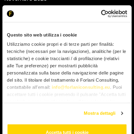
Ottobre 2023
Settembre 2023
Agosto 2023
Luglio 2023
Questo sito web utilizza i cookie
Maggio 2023
Utilizziamo cookie propri e di terze parti per finalità:
Aprile 2023
tecniche (necessari per la navigazione), analitiche (per le
Marzo 2023
statistiche) e cookie traccianti / di profilazione (relativi
alle Tue preferenze) per mostrarti pubblicità
Febbraio 2023
personalizzata sulla base della navigazione delle pagine
Gennaio 2023
del sito. Il titolare del trattamento è Forlani Consulting,
Dicembre 2022
contattabile all'email:
info@forlaniconsulting.eu
. Puoi
Novembre 2022
accettare tutti i cookie premendo il pulsante "Accetta tutti
i cookie", proseguire cliccando su "Usa solo i cookie
Ottobre 2022
necessari" o gestire le tue preferenze facendo clic su
Luglio 2022
Mostra dettagli
"Personalizza". Al fine di revocare il consenso prestato e
Giugno 2022
visualizzare le informazioni complete sul trattamento dei
Marzo 2022
dati clicca qui: "
cookie policy
" Allo stesso link trovi la
Accetta tutti i cookie