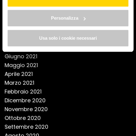
Gennaio 2022
nostra informativa estesa sui cookie.
Novembre 2021
Personalizza
Ottobre 2021
Settembre 2021
Agosto 2021
Usa solo i cookie necessari
Luglio 2021
Giugno 2021
Maggio 2021
Aprile 2021
Marzo 2021
Febbraio 2021
Dicembre 2020
Novembre 2020
Ottobre 2020
Settembre 2020
Agosto 2020