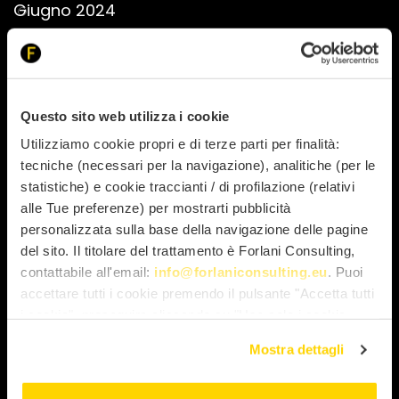
Giugno 2024
Aprile 2024
Marzo 2024
Febbraio 2024
Gennaio 2024
Questo sito web utilizza i cookie
Dicembre 2023
Utilizziamo cookie propri e di terze parti per finalità:
Novembre 2023
tecniche (necessari per la navigazione), analitiche (per le
statistiche) e cookie traccianti / di profilazione (relativi
Ottobre 2023
alle Tue preferenze) per mostrarti pubblicità
Settembre 2023
personalizzata sulla base della navigazione delle pagine
Agosto 2023
del sito. Il titolare del trattamento è Forlani Consulting,
Luglio 2023
contattabile all'email:
info@forlaniconsulting.eu
. Puoi
Maggio 2023
accettare tutti i cookie premendo il pulsante "Accetta tutti
i cookie", proseguire cliccando su "Usa solo i cookie
Aprile 2023
necessari" o gestire le tue preferenze facendo clic su
Marzo 2023
Mostra dettagli
"Personalizza". Al fine di revocare il consenso prestato e
Febbraio 2023
visualizzare le informazioni complete sul trattamento dei
Gennaio 2023