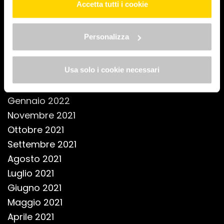
dati clicca qui: "
cookie policy
" Allo stesso link trovi la
Accetta tutti i cookie
Dicembre 2022
nostra informativa estesa sui cookie.
Novembre 2022
Personalizza
Ottobre 2022
Luglio 2022
Usa solo i cookie necessari
Giugno 2022
Marzo 2022
Gennaio 2022
Novembre 2021
Ottobre 2021
Settembre 2021
Agosto 2021
Luglio 2021
Giugno 2021
Maggio 2021
Aprile 2021