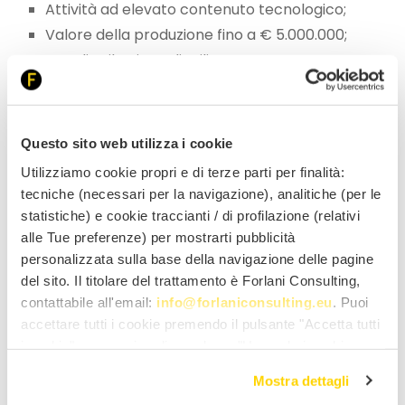
Attività ad elevato contenuto tecnologico;
Valore della produzione fino a € 5.000.000;
Non distribuzione di utili;
Titolarità / licenza di un brevetto oppure
raggiungimento di specifici livelli di spesa in
ricerca o forza lavoro qualificata.
Questo sito web utilizza i cookie
Sono esclusi alcuni codici Ateco di attività.
Utilizziamo cookie propri e di terze parti per finalità:
Quali contributi
tecniche (necessari per la navigazione), analitiche (per le
statistiche) e cookie traccianti / di profilazione (relativi
prevede il bando
alle Tue preferenze) per mostrarti pubblicità
personalizzata sulla base della navigazione delle pagine
Contributo a fondo perduto
fino al
70%
delle
del sito. Il titolare del trattamento è Forlani Consulting,
spese ammesse, erogato in un’unica soluzione
contattabile all'email:
info@forlaniconsulting.eu
. Puoi
posticipata. Contributo massimo pari ad
€
accettare tutti i cookie premendo il pulsante "Accetta tutti
100.000
.
i cookie", proseguire cliccando su "Usa solo i cookie
Le spese ammissibili
necessari" o gestire le tue preferenze facendo clic su
Mostra dettagli
"Personalizza". Al fine di revocare il consenso prestato e