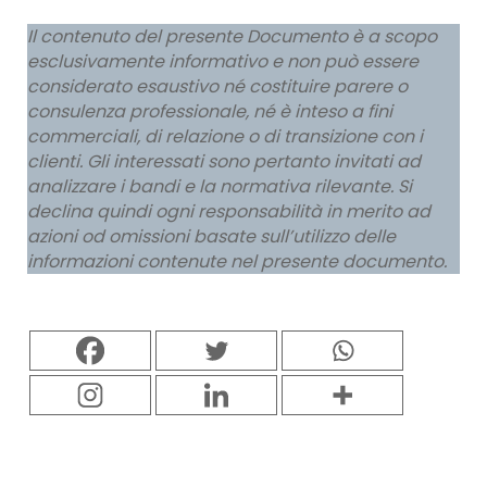
Il contenuto del presente Documento è a scopo
esclusivamente informativo e non può essere
considerato esaustivo né costituire parere o
consulenza professionale, né è inteso a fini
commerciali, di relazione o di transizione con i
clienti. Gli interessati sono pertanto invitati ad
analizzare i bandi e la normativa rilevante. Si
declina quindi ogni responsabilità in merito ad
azioni od omissioni basate sull’utilizzo delle
informazioni contenute nel presente documento.