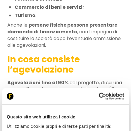
Commercio di beni e servizi;
Turismo
.
Anche le
persone fisiche possono presentare
domanda di finanziamento
, con l’impegno di
costituire la società dopo l’eventuale ammissione
alle agevolazioni.
In cosa consiste
l’agevolazione
Agevolazioni fino al 90%
del progetto, di cui una
parte a
finanziamento agevolato
ed una (
fino
al 20%
) a
contributo a fondo perduto
.
Spese ammissibili (a
Questo sito web utilizza i cookie
titolo indicativo)
Utilizziamo cookie propri e di terze parti per finalità: