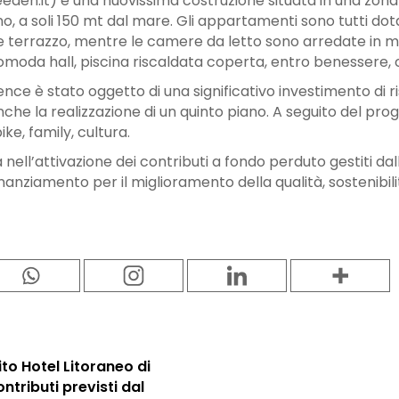
en.it) è una nuovissima costruzione situata in una zona 
no, a soli 150 mt dal mare. Gli appartamenti sono tutti dot
 e terrazzo, mentre le camere da letto sono arredate in
 comoda hall, piscina riscaldata coperta, entro benessere,
ence è stato oggetto di una significativo investimento di ri
e la realizzazione di un quinto piano. A seguito del proge
ike, family, cultura.
à nell’attivazione dei contributi a fondo perduto gestiti da
anziamento per il miglioramento della qualità, sostenibil
ito Hotel Litoraneo di
ontributi previsti dal