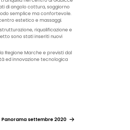
tranquilla nel centro di Gabicce
ati di angolo cottura, soggiorno
 modo semplice ma confortevole.
 centro estetico e massaggi.
strutturazione, riqualificazione e
tto sono stati inseriti nuovi
lla Regione Marche e previsti dal
ità ed innovazione tecnologica
Panorama settembre 2020