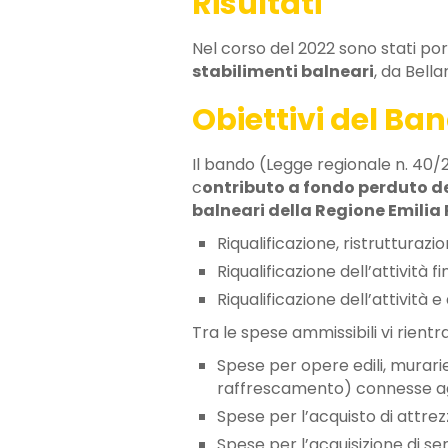
Risultati
Nel corso del 2022 sono stati port
stabilimenti balneari
, da Bella
Obiettivi del Ba
Il bando (Legge regionale n. 40/
c
ontributo a fondo perduto d
balneari della Regione Emili
Riqualificazione, ristruttura
Riqualificazione dell’attività fi
Riqualificazione dell’attività e
Tra le spese ammissibili vi rientr
Spese per opere edili, murarie
raffrescamento) connesse agli
Spese per l’acquisto di attrezz
Spese per l’acquisizione di se