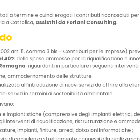
ati a termine e quindi erogati i contributi riconosciuti per
ria a Cattolica,
assistiti da Forlani Consulting
.
ndo
2002 art. 11, comma 3 bis – Contributi per le imprese) pre
el 40%
delle spese ammesse per la riqualificazione e inno
a Romagna
, riguardanti in particolare i seguenti interventi:
zione, ammodernamento delle strutture;
nalizzata all’introduzione di nuovi servizi da offrire alla clie
 dei servizi in termini di sostenibilità ambientale.
avano:
 e impiantistiche (comprensive degli impianti elettrici, de
 interventi di riqualificazione, ristrutturazione e ammod
ature, impianti, finiture, arredi, dotazioni informatiche ;
rvizi di consulenza strettamente connessi alla realizzazion