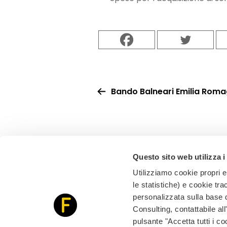
Bando Balneari Emilia Roma
Questo sito web utilizza i
Utilizziamo cookie propri e 
le statistiche) e cookie tra
personalizzata sulla base de
Via Flaminia, 134 - 47923 Rimini (RN)
Consulting, contattabile al
info@forlaniconsulting.eu
Tel. +39 0541 857674
pulsante "Accetta tutti i c