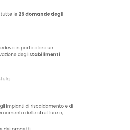
 tutte le
25 domande degli
vedeva in particolare un
vazione degli s
tabilimenti
ntela;
gli impianti di riscaldamento e di
ernamento delle strutture n;
e dei progetti.