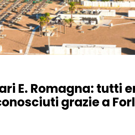
ri E. Romagna: tutti er
conosciuti grazie a For