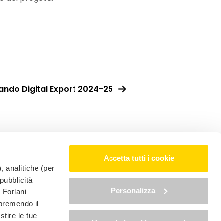
ando Digital Export 2024-25
Accetta tutti i cookie
, analitiche (per
 pubblicità
Personalizza
è Forlani
LINGUA:
 premendo il
stire le tue
 SB - P.Iva 04625180403
Privacy policy