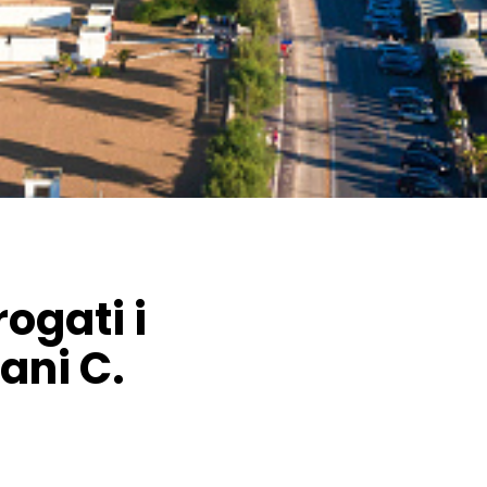
ogati i
lani C.