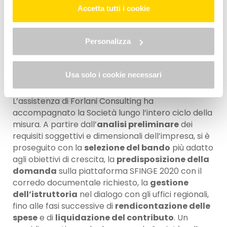
premialità
: la localizzazione della sede a
dati clicca qui: "
cookie policy
" Allo stesso link trovi la
Accetta tutti i cookie
Ravenna, area colpita dalle avverse condizioni
nostra informativa estesa sui cookie.
meteorologiche del maggio 2023 e ricompresa
nell’
Allegato E al D.L. n. 61/2023
, ha consentito di
Personalizza
accedere alla maggiorazione prevista per le aree
alluvionate, cui si sono aggiunti gli ulteriori elementi
legati all’aggregazione di filiera e alla rilevanza
Usa solo i cookie necessari
sociale dell’intervento.
L’assistenza di Forlani Consulting ha
accompagnato la Società lungo l’intero ciclo della
misura. A partire dall’
analisi preliminare
dei
requisiti soggettivi e dimensionali dell’impresa, si è
proseguito con la
selezione del bando
più adatto
agli obiettivi di crescita, la
predisposizione della
domanda
sulla piattaforma SFINGE 2020 con il
corredo documentale richiesto, la
gestione
dell’istruttoria
nel dialogo con gli uffici regionali,
fino alle fasi successive di
rendicontazione delle
spese
e di
liquidazione del contributo
. Un